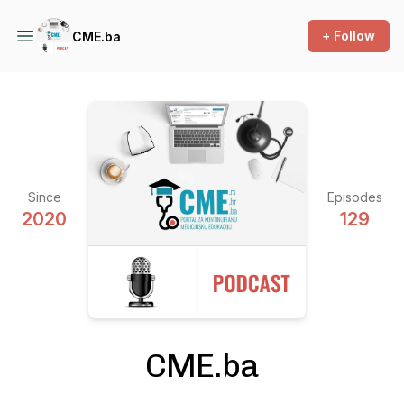
+ Follow
CME.ba
Since
Episodes
2020
129
CME.ba