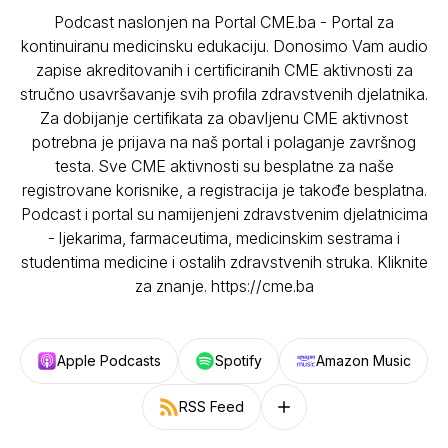
Podcast naslonjen na Portal CME.ba - Portal za
kontinuiranu medicinsku edukaciju. Donosimo Vam audio
zapise akreditovanih i certificiranih CME aktivnosti za
stručno usavršavanje svih profila zdravstvenih djelatnika.
Za dobijanje certifikata za obavljenu CME aktivnost
potrebna je prijava na naš portal i polaganje završnog
testa. Sve CME aktivnosti su besplatne za naše
registrovane korisnike, a registracija je takođe besplatna.
Podcast i portal su namijenjeni zdravstvenim djelatnicima
- ljekarima, farmaceutima, medicinskim sestrama i
studentima medicine i ostalih zdravstvenih struka. Kliknite
za znanje. https://cme.ba
Apple Podcasts
Spotify
Amazon Music
RSS Feed
Follow on other platforms