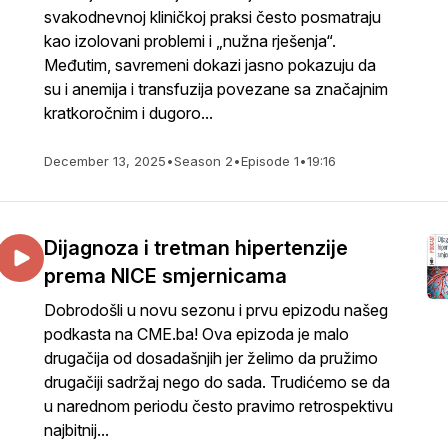
svakodnevnoj kliničkoj praksi često posmatraju
kao izolovani problemi i „nužna rješenja“.
Međutim, savremeni dokazi jasno pokazuju da
su i anemija i transfuzija povezane sa značajnim
kratkoročnim i dugoro...
December 13, 2025
•
Season 2
•
Episode 1
•
19:16
Dijagnoza i tretman hipertenzije
prema NICE smjernicama
Dobrodošli u novu sezonu i prvu epizodu našeg
podkasta na CME.ba! Ova epizoda je malo
drugačija od dosadašnjih jer želimo da pružimo
drugačiji sadržaj nego do sada. Trudićemo se da
u narednom periodu često pravimo retrospektivu
najbitnij...