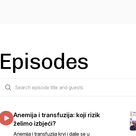
Episodes
129 episodes
Anemija i transfuzija: koji rizik
želimo izbjeći?
Anemija i transfuzija krvi i dalje se u