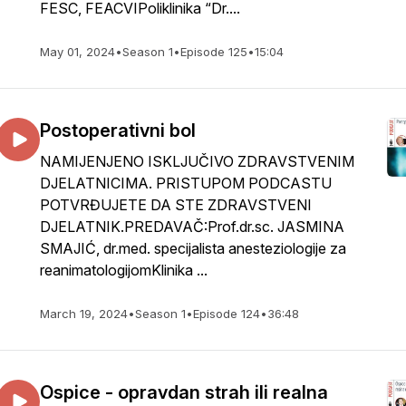
FESC, FEACVIPoliklinika “Dr....
May 01, 2024
•
Season 1
•
Episode 125
•
15:04
Postoperativni bol
NAMIJENJENO ISKLJUČIVO ZDRAVSTVENIM
DJELATNICIMA. PRISTUPOM PODCASTU
POTVRĐUJETE DA STE ZDRAVSTVENI
DJELATNIK.PREDAVAČ:Prof.dr.sc. JASMINA
SMAJIĆ, dr.med. specijalista anesteziologije za
reanimatologijomKlinika ...
March 19, 2024
•
Season 1
•
Episode 124
•
36:48
Ospice - opravdan strah ili realna