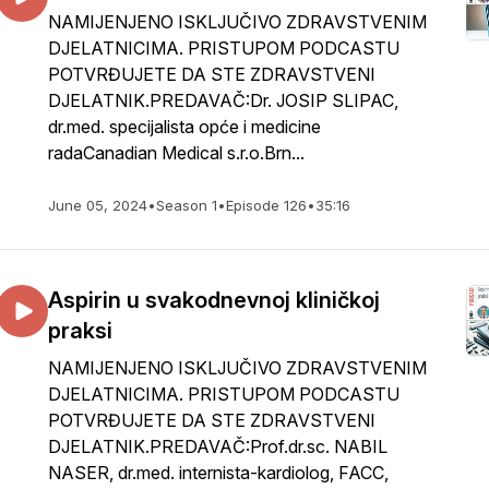
NAMIJENJENO ISKLJUČIVO ZDRAVSTVENIM
DJELATNICIMA. PRISTUPOM PODCASTU
POTVRĐUJETE DA STE ZDRAVSTVENI
DJELATNIK.PREDAVAČ:Dr. JOSIP SLIPAC,
dr.med. specijalista opće i medicine
radaCanadian Medical s.r.o.Brn...
June 05, 2024
•
Season 1
•
Episode 126
•
35:16
Aspirin u svakodnevnoj kliničkoj
praksi
NAMIJENJENO ISKLJUČIVO ZDRAVSTVENIM
DJELATNICIMA. PRISTUPOM PODCASTU
POTVRĐUJETE DA STE ZDRAVSTVENI
DJELATNIK.PREDAVAČ:Prof.dr.sc. NABIL
NASER, dr.med. internista-kardiolog, FACC,