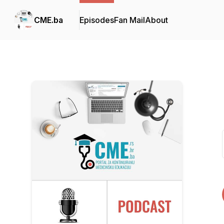
CME.ba
Episodes
Fan Mail
About