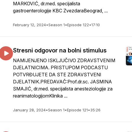
MARKOVIĆ, dr.med. specijalista
gastroenterologije KBC ZvezdaraBeograd, ...
February 12, 2024
•
Season 1
•
Episode 122
•
17:10
Stresni odgovor na bolni stimulus
NAMIJENJENO ISKLJUČIVO ZDRAVSTVENIM
DJELATNICIMA. PRISTUPOM PODCASTU
POTVRĐUJETE DA STE ZDRAVSTVENI
DJELATNIK.PREDAVAČ:Prof.dr.sc. JASMINA
SMAJIĆ, dr.med. specijalista anesteziologije za
reanimatologijomKlinika ...
January 28, 2024
•
Season 1
•
Episode 121
•
35:26