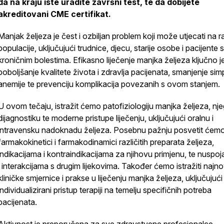
da na kraju iste uradite završni test, te da dobijete
akreditovani CME certifikat.
Manjak željeza je čest i ozbiljan problem koji može utjecati na ra
populacije, uključujući trudnice, djecu, starije osobe i pacijente s
kroničnim bolestima. Efikasno liječenje manjka željeza ključno j
poboljšanje kvalitete života i zdravlja pacijenata, smanjenje si
anemije te prevenciju komplikacija povezanih s ovom stanjem.
U ovom tečaju, istražit ćemo patofiziologiju manjka željeza, nj
dijagnostiku te moderne pristupe liječenju, uključujući oralnu i
intravensku nadoknadu željeza. Posebnu pažnju posvetit ćem
farmakokinetici i farmakodinamici različitih preparata željeza,
indikacijama i kontraindikacijama za njihovu primjenu, te nusp
i interakcijama s drugim lijekovima. Također ćemo istražiti najno
kliničke smjernice i prakse u liječenju manjka željeza, uključujući
individualizirani pristup terapiji na temelju specifičnih potreba
pacijenata.