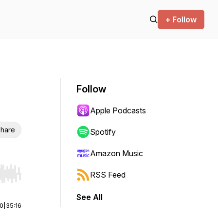
+ Follow
Follow
Apple Podcasts
hare
Spotify
Amazon Music
RSS Feed
r end. Hold shift to jump forward or backward.
See All
00
|
35:16