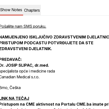
Show Notes
Chapters
Pošaljite nam SMS poruku.
NAMIJENJENO ISKLJUČIVO ZDRAVSTVENIM DJELATNIC
PRISTUPOM PODCASTU POTVRĐUJETE DA STE
ZDRAVSTVENI DJELATNIK.
PREDAVAČ:
Dr. JOSIP SLIPAC, dr.med.
specijalista opće i medicine rada
Canadian Medical s.r.o.
Brno, Češka
LINK NA TEČAJ
Pristupom na CME aktivnost na Portalu CME.ba imate pri