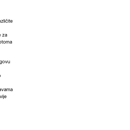
zličite
e za
mptoma
egovu
o
ojavama
vije