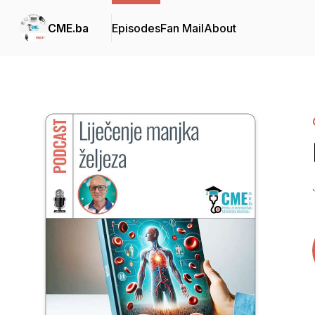
CME.ba
Episodes
Fan Mail
About