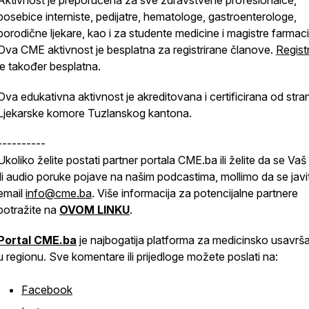
Aktivnost je preporučena za sve zdravstvene profesionalce,
posebice interniste, pedijatre, hematologe, gastroenterologe,
porodične ljekare, kao i za studente medicine i magistre farmaci
Ova CME aktivnost je besplatna za registrirane članove.
Regist
je također besplatna.
Ova edukativna aktivnost je akreditovana i certificirana od stra
Ljekarske komore Tuzlanskog kantona.
----------
Ukoliko želite postati partner portala CME.ba ili želite da se Vaš
ili audio poruke pojave na našim podcastima, mollimo da se javi
email
info@cme.ba
. Više informacija za potencijalne partnere
potražite na
OVOM LINKU
.
Portal CME.ba
je najbogatija platforma za medicinsko usavrš
u regionu. Sve komentare ili prijedloge možete poslati na:
Facebook