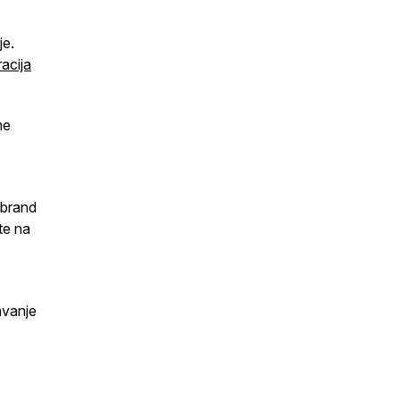
je.
racija
ne
 brand
te na
avanje