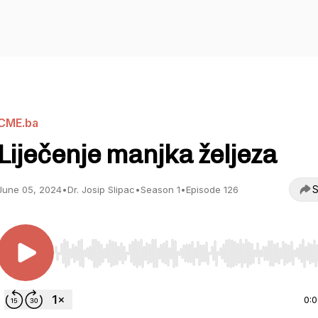
CME.ba
Liječenje manjka željeza
S
June 05, 2024
•
Dr. Josip Slipac
•
Season 1
•
Episode 126
Use Left/Right to seek, Home/End to jump to start o
0: