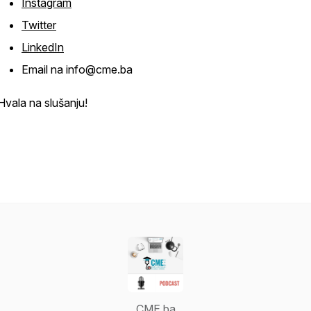
Instagram
Twitter
LinkedIn
Email na info@cme.ba
Hvala na slušanju!
CME.ba