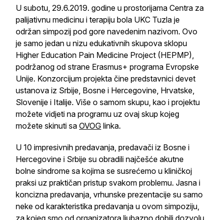
U subotu, 29.6.2019. godine u prostorijama Centra za
palijativnu medicinu i terapiju bola UKC Tuzla je
održan simpozij pod gore navedenim nazivom. Ovo
je samo jedan u nizu edukativnih skupova sklopu
Higher Education Pain Medicine Project (HEPMP),
podržanog od strane Erasmus+ programa Evropske
Unije. Konzorcijum projekta čine predstavnici devet
ustanova iz Srbije, Bosne i Hercegovine, Hrvatske,
Slovenije i Italije. Više o samom skupu, kao i projektu
možete vidjeti na programu uz ovaj skup kojeg
možete skinuti sa
OVOG
linka.
U 10 impresivnih predavanja, predavači iz Bosne i
Hercegovine i Srbije su obradili najčešće akutne
bolne sindrome sa kojima se susrećemo u kliničkoj
praksi uz praktičan pristup svakom problemu. Jasna i
koncizna predavanja, vrhunske prezentacije su samo
neke od karakteristika predavanja u ovom simpoziju,
za kojeg smo od organizatora ljubazno dobili dozvolu