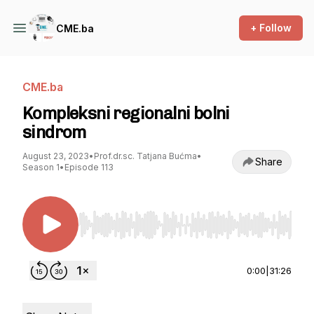
+ Follow
CME.ba
CME.ba
Kompleksni regionalni bolni
sindrom
August 23, 2023
•
Prof.dr.sc. Tatjana Bućma
•
Share
Season 1
•
Episode 113
Use Left/Right to seek, Home/End to jump to st
0:00
|
31:26