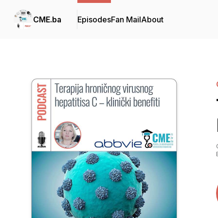
CME.ba
Episodes
Fan Mail
About