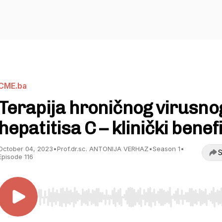
CME.ba
Terapija hroničnog virusno
hepatitisa C – klinički benefi
October 04, 2023
•
Prof.dr.sc. ANTONIJA VERHAZ
•
Season 1
•
S
Episode 116
Use Left/Right to seek, Home/End to jump to start o