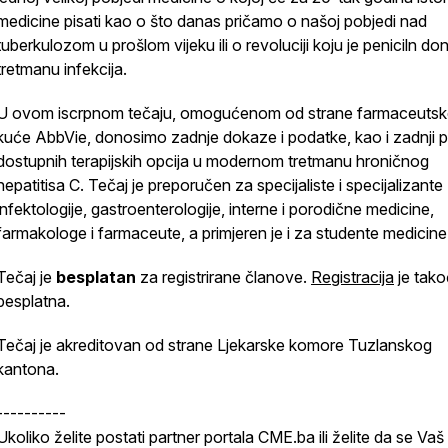
medicine pisati kao o što danas pričamo o našoj pobjedi nad
tuberkulozom u prošlom vijeku ili o revoluciji koju je peniciln do
tretmanu infekcija.
U ovom iscrpnom tečaju, omogućenom od strane farmaceutsk
kuće AbbVie, donosimo zadnje dokaze i podatke, kao i zadnji p
dostupnih terapijskih opcija u modernom tretmanu hroničnog
hepatitisa C. Tečaj je preporučen za specijaliste i specijalizante
infektologije, gastroenterologije, interne i porodične medicine,
farmakologe i farmaceute, a primjeren je i za studente medicine
Tečaj je
besplatan
za registrirane članove.
Registracija
je tako
besplatna.
Tečaj je akreditovan od strane Ljekarske komore Tuzlanskog
kantona.
----------
Ukoliko želite postati partner portala CME.ba ili želite da se Vaš