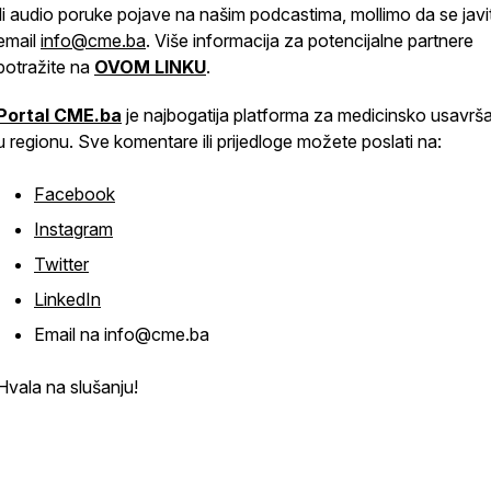
ili audio poruke pojave na našim podcastima, mollimo da se javi
email
info@cme.ba
. Više informacija za potencijalne partnere
potražite na
OVOM LINKU
.
Portal CME.ba
je najbogatija platforma za medicinsko usavrš
u regionu. Sve komentare ili prijedloge možete poslati na:
Facebook
Instagram
Twitter
LinkedIn
Email na info@cme.ba
Hvala na slušanju!