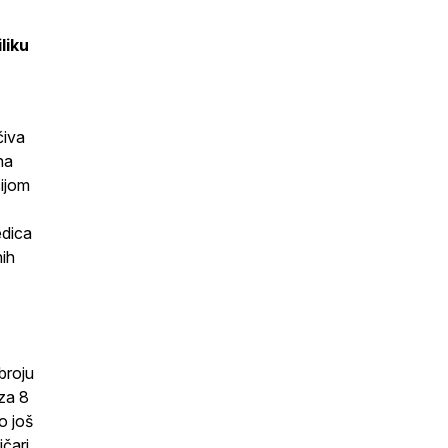
liku
čiva
na
cijom
edica
nih
broju
 za 8
o još
ičari