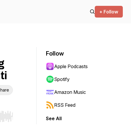
+ Follow
Follow
g
Apple Podcasts
ti
Spotify
hare
Amazon Music
RSS Feed
See All
r end. Hold shift to jump forward or backward.