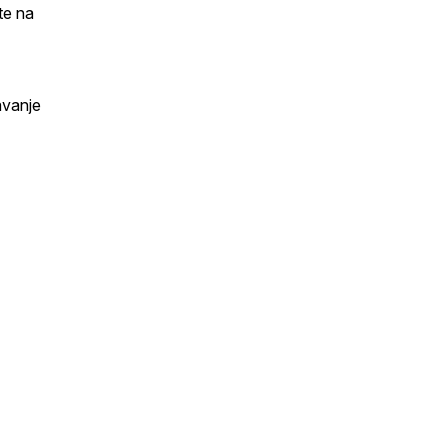
te na
avanje