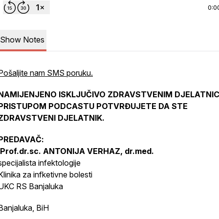
0:0
Show Notes
Pošaljite nam SMS poruku.
NAMIJENJENO ISKLJUČIVO ZDRAVSTVENIM DJELATNIC
PRISTUPOM PODCASTU POTVRĐUJETE DA STE
ZDRAVSTVENI DJELATNIK.
PREDAVAČ:
Prof.dr.sc. ANTONIJA VERHAZ, dr.med.
specijalista infektologije
Klinika za infketivne bolesti
UKC RS Banjaluka
Banjaluka, BiH