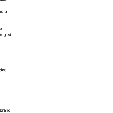
nio u
e
regled
.
đer,
 brand