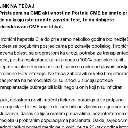
LINK NA TEČAJ
Pristupom na CME aktivnost na Portalu CME.ba imate pri
da na kraju iste uradite završni test, te da dobijete
akreditovani CME certifikat.
Hronični hepatitis C je do prije samo nekoliko godina bio neizlje
bolest sa pogubnim posljedicama po zdravlje oboljelog. Hronič
jetrena bolest, sa progresijom ka cirozi, potreba za transplanta
jetre, posttransplantacijska rekurenca u 100% transplantiranih,
hepatocelularni karcinom i smrt, samo su neke od glavnih poslj
hronične HCV infekcije. Ne treba zaboraviti ni veliki broj inficira
pacijenata na hemodijalizi čiji su ishodi u slučaju potrebe
transplantacije bubrega bili lošiji nego u onih koji nisu inficirani.
Ipak, dolaskom novih moćnih lijekova, paradigma se potpuno
promijenila – bolest koja je do juče bila neizlječiva u ogromnom 
slučajeva, danas se liječi oralnim preparatima, bez interferona i
nedjelja u probranim populacijama pacijenata. Dakle, svjedočim
jednoj velikoj pobjedi medicine o kojoj će za 20-tak godina istor